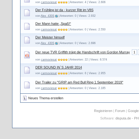
von
carmoviesat
| Antworten: 4 | Views: 2.606
Der Frühling ist da - kurzer Ritt im V8S
von
Alex_430S
| Antworten: 0 | Views: 2.932
Der Mann hatte „Spaß!“
von
carmoviesat
| Antworten: 0 | Views: 2.550
Der Meister himself
von
Alex_430S
| Antworten: 0 | Views: 2.696
Der neue TVR Griffith trägt die Handschrift von Gordon Murray
1
von
carmoviesat
| Antworten: 22 | Views: 8.574
DER SOUND IN`S JAHR 2014
von
carmoviesat
| Antworten: 6 | Views: 2.955
Der Trailer zu "GRIP am Red Bull Ring 1.September 2019"
von
carmoviesat
| Antworten: 0 | Views: 2.185
Neues Thema erstellen
Registrieren
|
Forum
|
Google
Software:
disputa.de - P