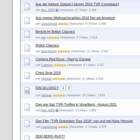
Aus der kleinen Zeitung (Jänner 2016 TVR Comeback)
von
Alex_430S
| Antworten: 0 | Views: 2.224
Aus meiner Weihnachtsaktion 2016 hier ein Angebot!
von
carmoviesat
| Antworten: 0 | Views: 2.500
Bericht im British Classics
von
jupi
| Antworten: 3 | Views: 2.614
British Classics
von
aluschwung
| Antworten: 4 | Views: 2.512
Cerbera Red Rose - Harrys Garage
von
Calimero
| Antworten: 0 | Views: 2.317
Chimi Style 2015
von
hififreak
| Antworten: 4 | Views: 2.526
DACIA LODGY
1
2
von
hififreak
| Antworten: 10 | Views: 2.879
Das war das TVR-Treffen in Vorarlberg - August 2011
von
Alex_430S
| Antworten: 1 | Views: 2.851
Den Film "TVR-Dolomiten-Tour 2016" von und mit Hans Herzog!
von
carmoviesat
| Antworten: 2 | Views: 2.575
DER BERG RUFT!