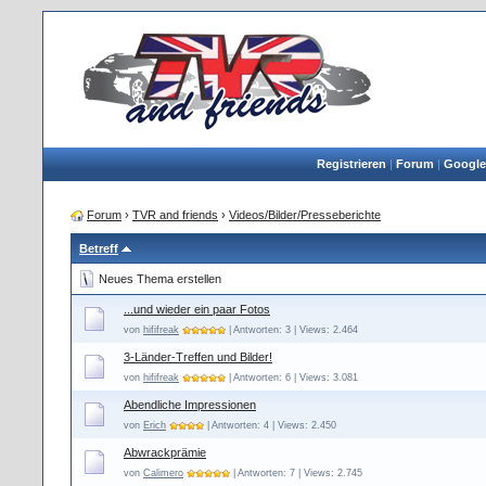
Registrieren
|
Forum
|
Google
Forum
›
TVR and friends
›
Videos/Bilder/Presseberichte
Betreff
Neues Thema erstellen
...und wieder ein paar Fotos
von
hififreak
| Antworten: 3 | Views: 2.464
3-Länder-Treffen und Bilder!
von
hififreak
| Antworten: 6 | Views: 3.081
Abendliche Impressionen
von
Erich
| Antworten: 4 | Views: 2.450
Abwrackprämie
von
Calimero
| Antworten: 7 | Views: 2.745