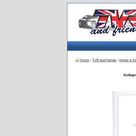
Forum
›
TVR and friends
›
Immer in Er
Kollege