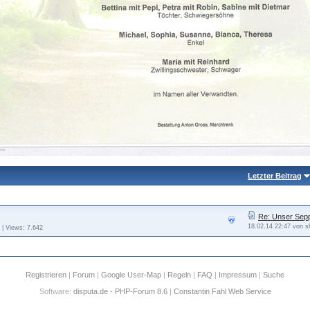
Letzter Beitrag
Re: Unser Sepp 
18.02.14 22:47 von s
 | Views: 7.642
Registrieren
|
Forum
|
Google User-Map
|
Regeln
|
FAQ
|
Impressum
|
Suche
Software:
disputa.de - PHP-Forum 8.6
|
Constantin Fahl Web Service