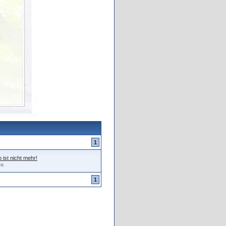
1
ist nicht mehr!
hk
1