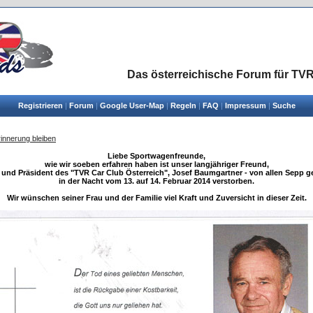
Das österreichische Forum für TVR
Registrieren
|
Forum
|
Google User-Map
|
Regeln
|
FAQ
|
Impressum
|
Suche
innerung bleiben
.
Liebe Sportwagenfreunde,
wie wir soeben erfahren haben ist unser langjähriger Freund,
 und Präsident des "TVR Car Club Österreich", Josef Baumgartner - von allen Sepp g
in der Nacht vom 13. auf 14. Februar 2014 verstorben.
Wir wünschen seiner Frau und der Familie viel Kraft und Zuversicht in dieser Zeit.