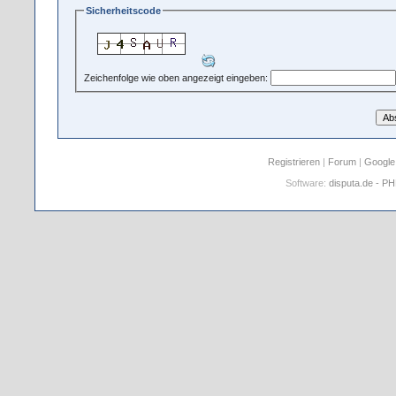
Sicherheitscode
Zeichenfolge wie oben angezeigt eingeben:
Registrieren
|
Forum
|
Google
Software:
disputa.de - P