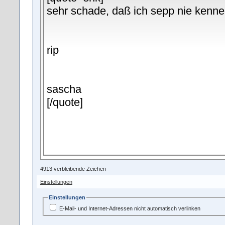
-
-
-
-
-
-
-
-
-
-
-
-
-
-
-
-
-
-
-
-
-
-
-
-
-
-
-
-
-
-
-
-
-
-
-
-
-
-
-
-
-
-
-
-
4913
verbleibende Zeichen
Einstellungen
Einstellungen
E-Mail- und Internet-Adressen nicht automatisch verlinken