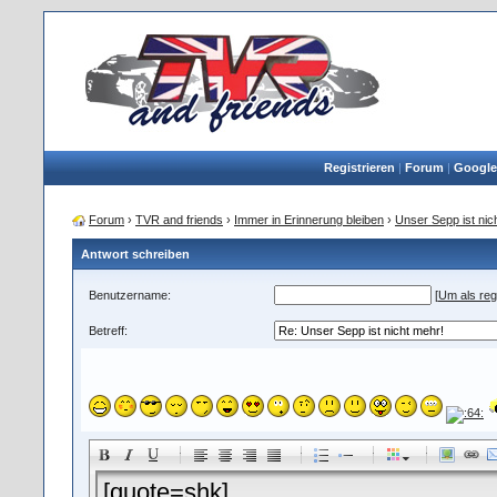
Registrieren
|
Forum
|
Google
Forum
›
TVR and friends
›
Immer in Erinnerung bleiben
›
Unser Sepp ist nic
Antwort schreiben
Benutzername:
[
Um als regi
Betreff:
-
-
-
-
-
-
-
-
-
-
-
-
-
-
-
-