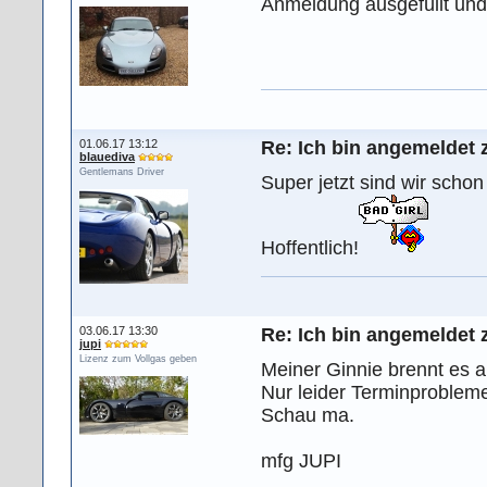
Anmeldung ausgefüllt und
01.06.17 13:12
Re: Ich bin angemeldet 
blauediva
Gentlemans Driver
Super jetzt sind wir scho
Hoffentlich!
03.06.17 13:30
Re: Ich bin angemeldet 
jupi
Lizenz zum Vollgas geben
Meiner Ginnie brennt es a
Nur leider Terminproblem
Schau ma.
mfg JUPI