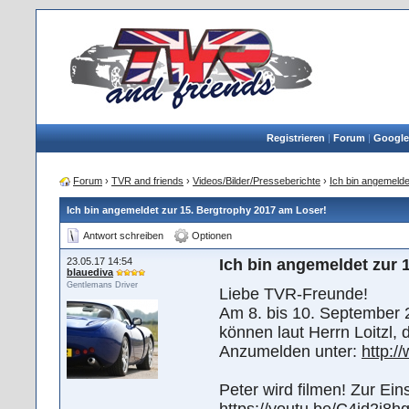
Registrieren
|
Forum
|
Google
Forum
›
TVR and friends
›
Videos/Bilder/Presseberichte
›
Ich bin angemelde
Ich bin angemeldet zur 15. Bergtrophy 2017 am Loser!
Antwort schreiben
Optionen
23.05.17 14:54
Ich bin angemeldet zur 
blauediva
Gentlemans Driver
Liebe TVR-Freunde!
Am 8. bis 10. September 2
können laut Herrn Loitzl,
Anzumelden unter:
http:/
Peter wird filmen! Zur Ei
https://youtu.be/C4id2j8