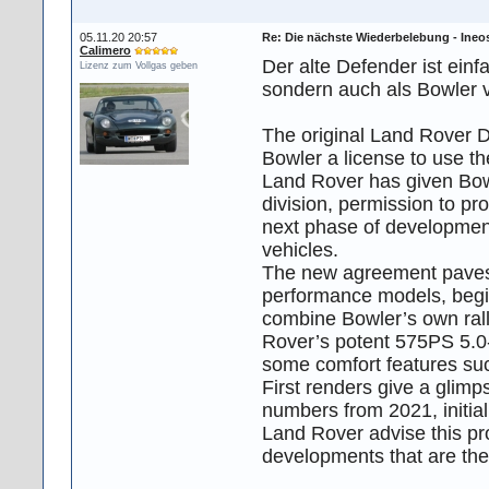
05.11.20 20:57
Re: Die nächste Wiederbelebung - Ineo
Calimero
Der alte Defender ist einf
Lizenz zum Vollgas geben
sondern auch als Bowler 
The original Land Rover D
Bowler a license to use th
Land Rover has given Bowl
division, permission to pr
next phase of development 
vehicles.
The new agreement paves t
performance models, begi
combine Bowler’s own rall
Rover’s potent 575PS 5.0-
some comfort features suc
First renders give a glimp
numbers from 2021, initial
Land Rover advise this pr
developments that are the 