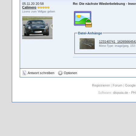
05.11.20 20:58
Re: Die nächste Wiederbelebung - Ineo
Calimero
Lizenz zum Vollgas geben
Datei-Anhänge
123140741_1626566454
Mime-Type: image/jpeg, 153
Antwort schreiben
Optionen
Registrieren
|
Forum
|
Google
Software:
disputa.de - P