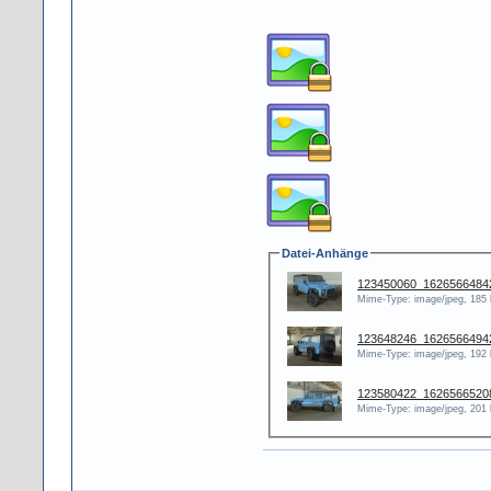
Datei-Anhänge
123450060_1626566484
Mime-Type: image/jpeg, 185
123648246_1626566494
Mime-Type: image/jpeg, 192
123580422_1626566520
Mime-Type: image/jpeg, 201