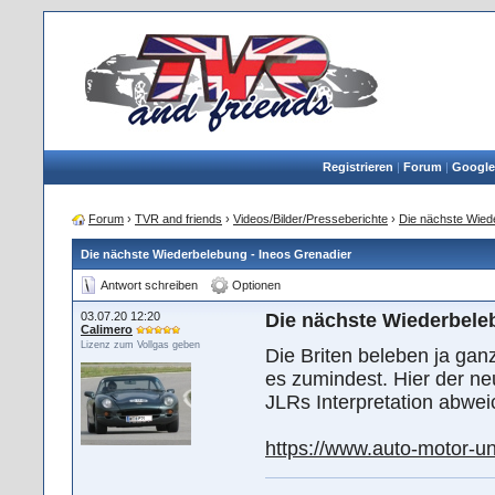
Registrieren
|
Forum
|
Google
Forum
›
TVR and friends
›
Videos/Bilder/Presseberichte
›
Die nächste Wied
Die nächste Wiederbelebung - Ineos Grenadier
Antwort schreiben
Optionen
03.07.20 12:20
Die nächste Wiederbele
Calimero
Lizenz zum Vollgas geben
Die Briten beleben ja gan
es zumindest. Hier der ne
JLRs Interpretation abwei
https://www.auto-motor-