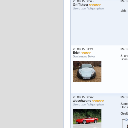
23.09.15 08:45
Re: 
Griffitheer
Lizenz zum Vollgas geben
ahh..
26.09.15 01:21
Re: 
Erich
3. un
Gentlemans Driver
Sons
26.09.15 08:42
Re: 
aluschwung
Samst
Lizenz zum Vollgas geben
Und d
Gruß
D