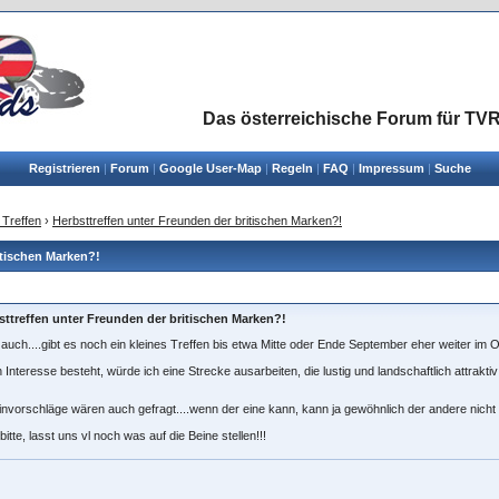
Das österreichische Forum für TVR
Registrieren
|
Forum
|
Google User-Map
|
Regeln
|
FAQ
|
Impressum
|
Suche
 Treffen
›
Herbsttreffen unter Freunden der britischen Marken?!
itischen Marken?!
sttreffen unter Freunden der britischen Marken?!
auch....gibt es noch ein kleines Treffen bis etwa Mitte oder Ende September eher weiter im
Interesse besteht, würde ich eine Strecke ausarbeiten, die lustig und landschaftlich attraktiv 
nvorschläge wären auch gefragt....wenn der eine kann, kann ja gewöhnlich der andere nicht
 bitte, lasst uns vl noch was auf die Beine stellen!!!