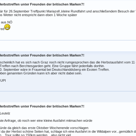
Herbsttreffen unter Freunden der britischen Marken?!
är für 26.September Treffpunkt Mariazell ,kleine Rundfahrt und anschließendem Besuch der "
 Wetter nicht entspricht dann eben 1 Woche später
 aus NÖ
red
Herbsttreffen unter Freunden der britischen Marken?!
scheinlich hat es sich nach Graz noch nicht rumgesprochen das die Herbstausfahrt vom 1
reffen nach Berchtesgarden geht. Eine Gruppe fährt jedenfalls dorthin.
. September wäre in Frauental bei Deutschlanddsberg ein Exoten Treffen.
ben genannten Gründen kann ich aber nicht dabei sein.
JUPI
Herbsttreffen unter Freunden der britischen Marken?!
 Leutelz
te Anfrage, ob noch wer eine kleine Ausfahrt mitmachen würde
würde da gleich das erste Oktober-Wochenende vorschlagen
d da der Herbst schöne Seiten hat, schlage ich eine Ausfahrt in die Wildalpen vor...gemütlic
....Tour sollte so 150km werden....also nicht viel