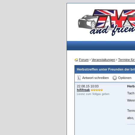
Forum
›
Veranstaltungen
›
Termine für
Herbsttreffen unter Freunden der br
Antwort schreiben
Optionen
22.08.15 10:03
Herb
hififreak
Tach 
Lizenz zum Vollgas geben
Wenn 
Termi
also,