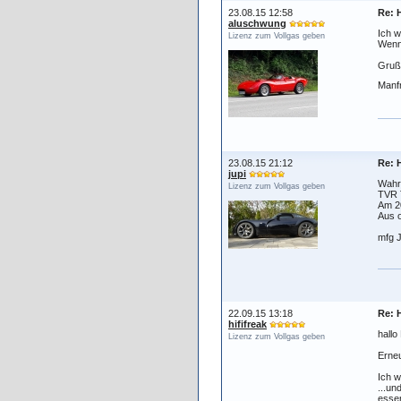
23.08.15 12:58
Re: 
aluschwung
Ich w
Lizenz zum Vollgas geben
Wenns
Gruß
Manf
23.08.15 21:12
Re: 
jupi
Wahr
Lizenz zum Vollgas geben
TVR T
Am 20
Aus o
mfg 
22.09.15 13:18
Re: 
hififreak
hallo
Lizenz zum Vollgas geben
Erneu
Ich 
...un
essen