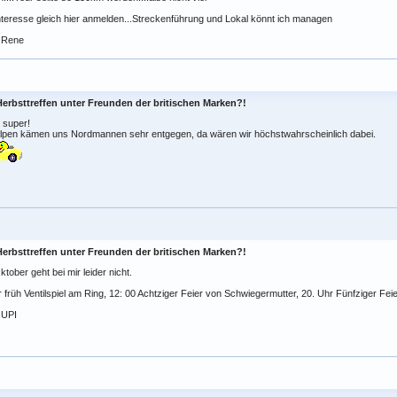
nteresse gleich hier anmelden...Streckenführung und Lokal könnt ich managen
..Rene
Herbsttreffen unter Freunden der britischen Marken?!
t super!
alpen kämen uns Nordmannen sehr entgegen, da wären wir höchstwahrscheinlich dabei.
Herbsttreffen unter Freunden der britischen Marken?!
ktober geht bei mir leider nicht.
r früh Ventilspiel am Ring, 12: 00 Achtziger Feier von Schwiegermutter, 20. Uhr Fünfziger Fe
JUPI