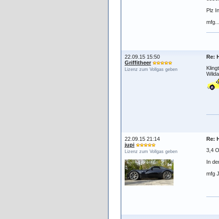
Plz I
mfg.
22.09.15 15:50
Re: 
Griffitheer
Kling
Lizenz zum Vollgas geben
Wild
22.09.15 21:14
Re: 
jupi
3,4 O
Lizenz zum Vollgas geben
In de
mfg 