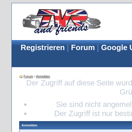
Registrieren
|
Forum
|
Google 
Forum
›
Anmelden
Der Zugriff auf diese Seite wur
Grü
Sie sind nicht angemeld
Der Zugriff ist nur bes
Anmelden